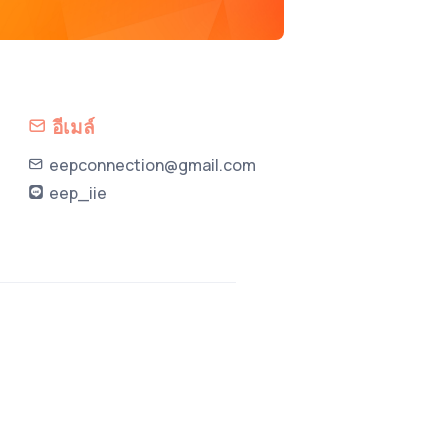
อีเมล์
eepconnection@gmail.com
eep_iie